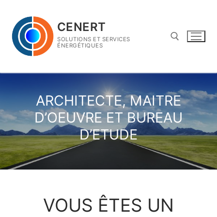
Aller
au
CENERT
contenu
SOLUTIONS ET SERVICES
ÉNERGÉTIQUES
Rechercher :
ARCHITECTE, MAITRE
D’OEUVRE ET BUREAU
D’ETUDE
VOUS ÊTES UN